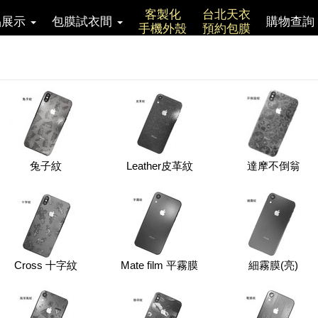
客製化
台北天衣
品展示
包膜試衣間
購物查詢
手機外殼
預約包膜
兔子紋
Leather皮革紋
達摩不倒翁
Cross 十字紋
Mate film 平霧膜
細霧膜(亮)