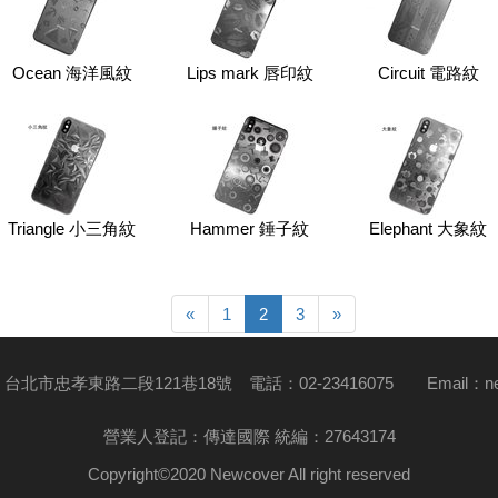
Ocean 海洋風紋
Lips mark 唇印紋
Circuit 電路紋
Triangle 小三角紋
Hammer 錘子紋
Elephant 大象紋
Previous
Next
«
1
2
3
»
台北市忠孝東路二段121巷18號 電話：02-23416075
Email：
n
營業人登記：傳達國際 統編：27643174
Copyright©2020 Newcover All right reserved