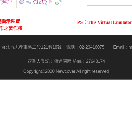
台北市忠孝東路二段121巷18號 電話：02-23416075
Email：
n
營業人登記：傳達國際 統編：27643174
Copyright©2020 Newcover All right reserved