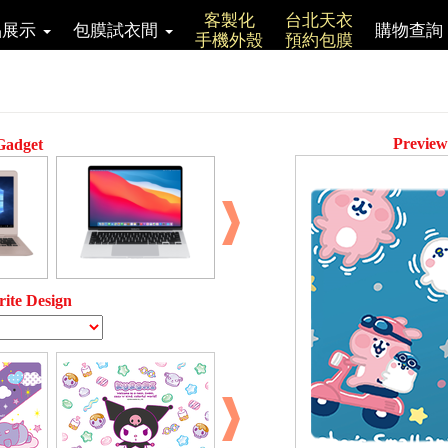
客製化
台北天衣
品展示
包膜試衣間
購物查詢
手機外殼
預約包膜