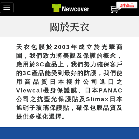
0件商品
Toggle
navigation
關於天衣
天衣包膜於2003年成立於光華商
圈，我們致力將美觀及保護的概念，
應用於3C產品上，我們努力確保客戶
的3C產品能受到最好的防護，我們使
用高品質日本櫻井公司進口之
Viewcal機身保護膜、日本PANAC
公司之抗藍光保護貼及Slimax日本
旭硝子玻璃保護貼，確保包膜品質及
提供多樣化選擇。