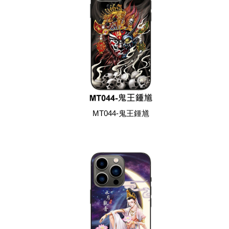
MT044-鬼王鍾馗