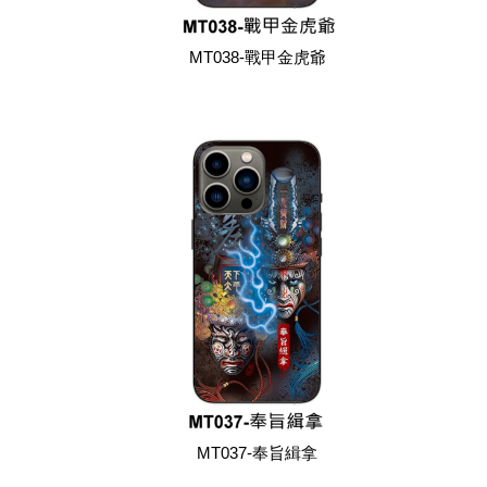
MT038-戰甲金虎爺
MT037-奉旨緝拿