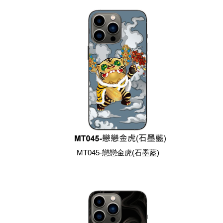
MT045-戀戀金虎(石墨藍)