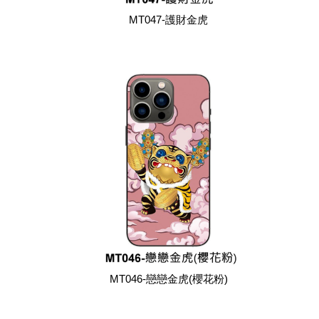
MT047-護財金虎
MT046-戀戀金虎(櫻花粉)