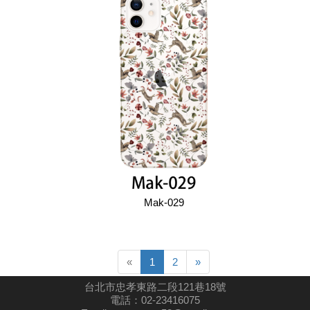
Mak-029
Previous
Next
«
1
2
»
台北市忠孝東路二段121巷18號
電話：
02-23416075