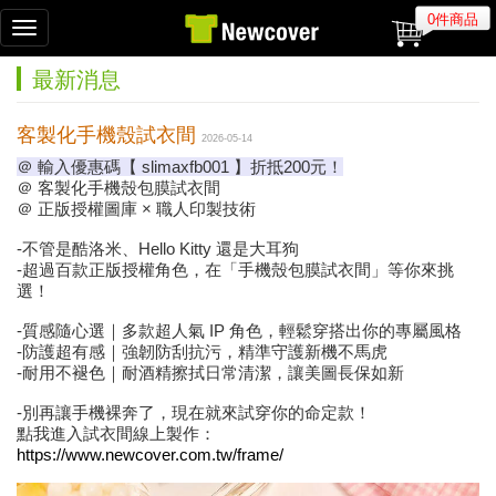
0件商品
Toggle
navigation
最新消息
客製化手機殼試衣間
2026-05-14
＠ 輸入優惠碼【 slimaxfb001 】折抵200元！
＠ 客製化手機殼包膜試衣間
＠ 正版授權圖庫 × 職人印製技術
-不管是酷洛米、Hello Kitty 還是大耳狗
-超過百款正版授權角色，在「手機殼包膜試衣間」等你來挑
選！
-質感隨心選｜多款超人氣 IP 角色，輕鬆穿搭出你的專屬風格
-防護超有感｜強韌防刮抗污，精準守護新機不馬虎
-耐用不褪色｜耐酒精擦拭日常清潔，讓美圖長保如新
-別再讓手機裸奔了，現在就來試穿你的命定款！
點我進入試衣間線上製作：
https://www.newcover.com.tw/frame/