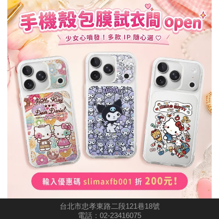
台北市忠孝東路二段121巷18號
電話：
02-23416075