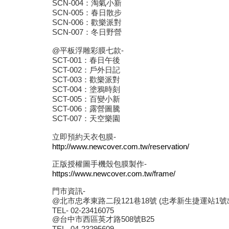
SCN-004：淘氣小新
SCN-005：春日散步
SCN-006：歡樂派對
SCN-007：冬日野營
@平板浮雕彩膜七款-
SCT-001：春日午後
SCT-002：戶外日記
SCT-003：歡樂派對
SCT-004：塗鴉時刻
SCT-005：百變小新
SCT-006：露營圖騰
SCT-007：天空樂園
立即預約天衣包膜-
http://www.newcover.com.tw/reservation/
正版授權圖手機殼包膜製作-
https://www.newcover.com.tw/frame/
門市資訊-
@北市忠孝東路二段121巷18號 (忠孝新生捷運站1
TEL- 02-23416075
@台中市西區英才路508號B25
TEL- 04-23295609