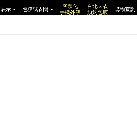
客製化
台北天衣
品展示
包膜試衣間
購物查詢
手機外殼
預約包膜