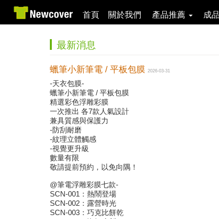
首頁
關於我們
產品推薦
成
最新消息
蠟筆小新筆電 / 平板包膜
2026-03-31
-天衣包膜-
蠟筆小新筆電 / 平板包膜
精選彩色浮雕彩膜
一次推出 各7款人氣設計
兼具質感與保護力
-防刮耐磨
-紋理立體觸感
-視覺更升級
數量有限
敬請提前預約，以免向隅！
@筆電浮雕彩膜七款-
SCN-001：熱鬧登場
SCN-002：露營時光
SCN-003：巧克比餅乾