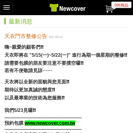
0件商品
Toggle
navigation
最新消息
天衣門市整修公告
2017-05-14
嗨~親愛的顧客們
❗
❗
天衣即將在 "5/15(一)~5/22(一)" 進行為期一個星期的整修
❗
❗
請需要包膜的朋友要注意不要撲空囉
❗
❗
若有不便敬請見諒
⋯⋯
天衣將以全新的面貌與您見面
❗
❗
期待以更加真誠的態度
❗
❗
以及最專業的技術為您服務
❗
❗
我們5/23見囉
❗
❗
----------------------------------------------------
預約包膜
www.newcover.com.tw
----------------------------------------------------